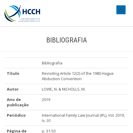
#transl
BIBLIOGRAFIA
Bibliografia
Título
Revisiting Article 12(2) of the 1980 Hague
Abduction Convention
Autor
LOWE, N. & NICHOLLS, M.
Ano de
2019
publicação
Periódico
International Family Law Journal (IFL), Vol. 2019,
Is. 01
Página de
p. 31-50