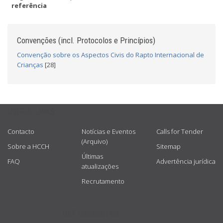
referência
Convenções (incl. Protocolos e Princípios)
Convenção sobre os Aspectos Civis do Rapto Internacional de
Crianças
[28]
USEFUL LINKS
Contacto
Notícias e Eventos
Calls for Tender
(Arquivo)
Sobre a HCCH
Sitemap
Últimas
FAQ
Advertência jurídica
atualizações
Recrutamento
GET CONNECTED