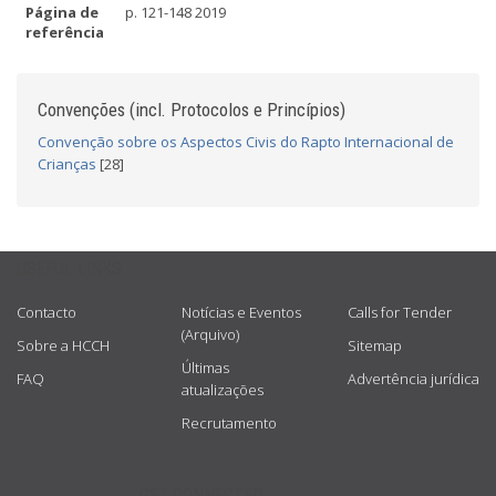
Página de
p. 121-148 2019
referência
Convenções (incl. Protocolos e Princípios)
Convenção sobre os Aspectos Civis do Rapto Internacional de
Crianças
[28]
USEFUL LINKS
Contacto
Notícias e Eventos
Calls for Tender
(Arquivo)
Sobre a HCCH
Sitemap
Últimas
FAQ
Advertência jurídica
atualizações
Recrutamento
GET CONNECTED