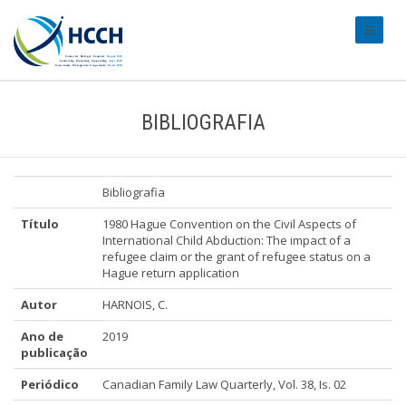
#transl
BIBLIOGRAFIA
Bibliografia
Título
1980 Hague Convention on the Civil Aspects of
International Child Abduction: The impact of a
refugee claim or the grant of refugee status on a
Hague return application
Autor
HARNOIS, C.
Ano de
2019
publicação
Periódico
Canadian Family Law Quarterly, Vol. 38, Is. 02