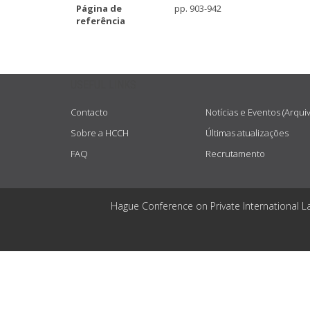
Página de
pp. 903-942
referência
USEFUL LINKS
Contacto
Notícias e Eventos (Arqui
Sobre a HCCH
Últimas atualizações
FAQ
Recrutamento
Hague Conference on Private International L