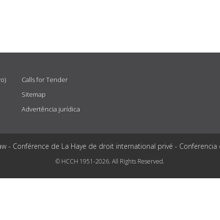
vo)
Calls for Tender
Sitemap
Advertência jurídica
aw - Conférence de La Haye de droit international privé - Conferencia
© HCCH 1951-2026. All Rights Reserved.