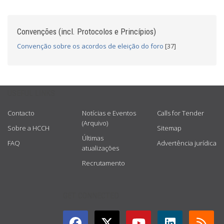
Convenções (incl. Protocolos e Princípios)
Convenção sobre os acordos de eleição do foro
[37]
USEFUL LINKS
Contacto
Notícias e Eventos
Calls for Tender
(Arquivo)
Sobre a HCCH
Sitemap
Últimas
FAQ
Advertência jurídica
atualizações
Recrutamento
GET CONNECTED