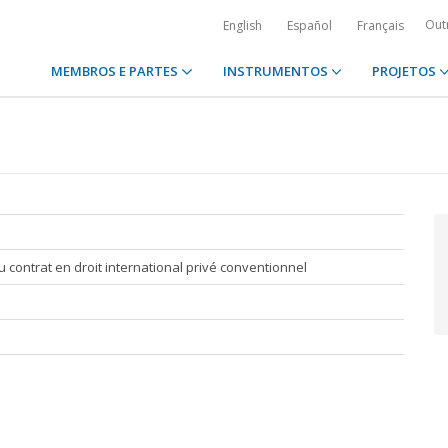
Out
English
Español
Français
MEMBROS E PARTES
INSTRUMENTOS
PROJETOS
u contrat en droit international privé conventionnel