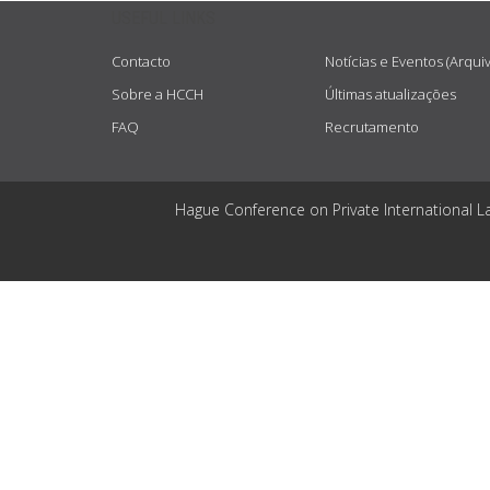
USEFUL LINKS
Contacto
Notícias e Eventos (Arqui
Sobre a HCCH
Últimas atualizações
FAQ
Recrutamento
Hague Conference on Private International L