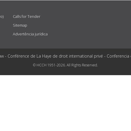
vo)
Calls for Tender
Sitemap
Advertência jurídica
aw - Conférence de La Haye de droit international privé - Conferencia
© HCCH 1951-2026. All Rights Reserved.