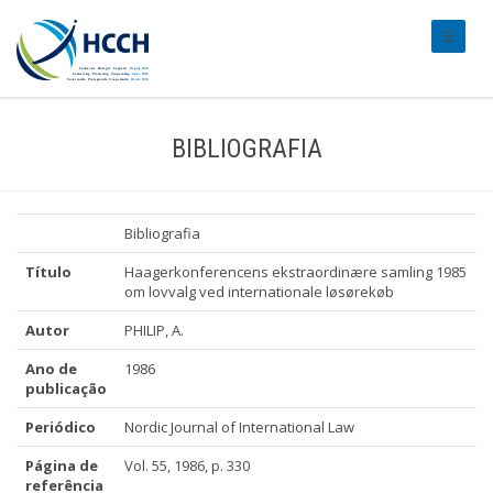
#transl
BIBLIOGRAFIA
Bibliografia
Título
Haagerkonferencens ekstraordinære samling 1985
om lovvalg ved internationale løsørekøb
Autor
PHILIP, A.
Ano de
1986
publicação
Periódico
Nordic Journal of International Law
Página de
Vol. 55, 1986, p. 330
referência