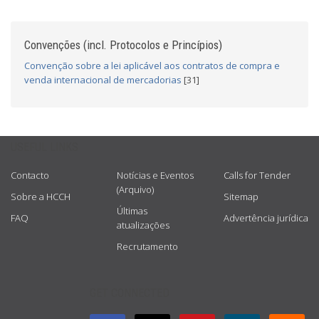
Convenções (incl. Protocolos e Princípios)
Convenção sobre a lei aplicável aos contratos de compra e
venda internacional de mercadorias
[31]
USEFUL LINKS
Contacto
Notícias e Eventos
Calls for Tender
(Arquivo)
Sobre a HCCH
Sitemap
Últimas
FAQ
Advertência jurídica
atualizações
Recrutamento
GET CONNECTED