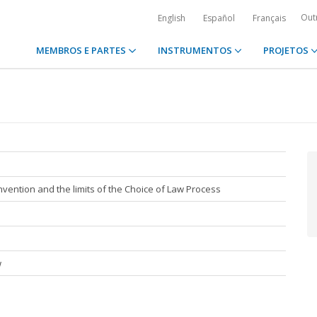
Out
English
Español
Français
MEMBROS E PARTES
INSTRUMENTOS
PROJETOS
ention and the limits of the Choice of Law Process
w