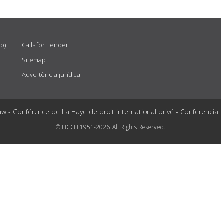
vo)
Calls for Tender
Sitemap
Advertência jurídica
aw - Conférence de La Haye de droit international privé - Conferencia
© HCCH 1951-2026. All Rights Reserved.