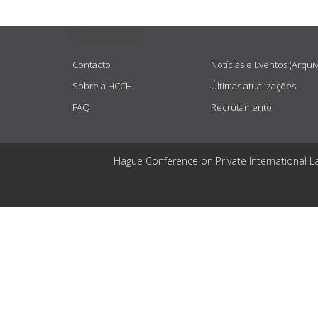
USEFUL LINKS
Contacto
Notícias e Eventos (Arqui
Sobre a HCCH
Últimas atualizações
FAQ
Recrutamento
Hague Conference on Private International L