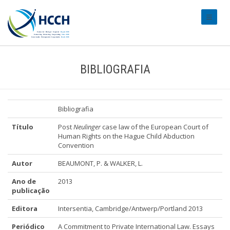
#transl
BIBLIOGRAFIA
Bibliografia
Título
Post
Neulinger
case law of the European Court of
Human Rights on the Hague Child Abduction
Convention
Autor
BEAUMONT, P. & WALKER, L.
Ano de
2013
publicação
Editora
Intersentia, Cambridge/Antwerp/Portland 2013
Periódico
A Commitment to Private International Law. Essays