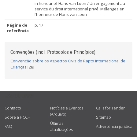
in honour of Hans van Loon / Un engagement au
service du droit international privé. Mélanges en
l’honneur de Hans van Loon
Página de
p. 17
referência
Convenções (incl. Protocolos e Princípios)
Convenção sobre os Aspectos Civis do Rapto Internacional de
Crianças
[28]
USEFUL LINKS
Contacto
Notícias e Eventos
Calls for Tender
(Arquivo)
Sobre a HCCH
Sitemap
Últimas
FAQ
Advertência jurídica
atualizações