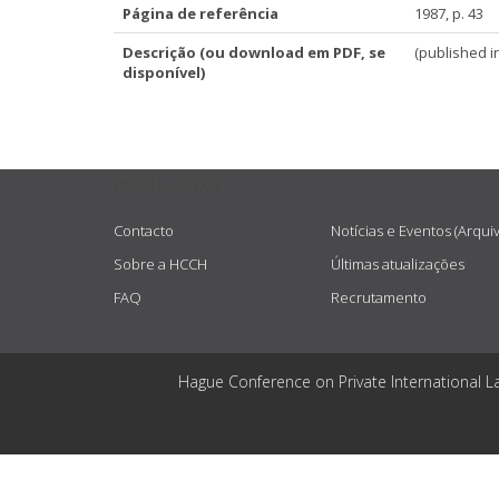
Página de referência
1987, p. 43
Descrição (ou download em PDF, se
(published i
disponível)
USEFUL LINKS
Contacto
Notícias e Eventos (Arqui
Sobre a HCCH
Últimas atualizações
FAQ
Recrutamento
Hague Conference on Private International L