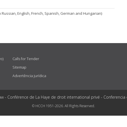
n Russian, English, French, Spanish, German and Hungarian)
vo)
Calls for Tender
Sitemap
Advertência jurídica
aw - Conférence de La Haye de droit international privé - Conferencia
© HCCH 1951-2026. All Rights Reserved.