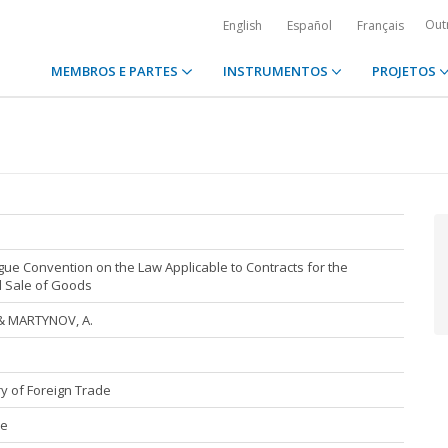
Out
English
Español
Français
MEMBROS E PARTES
INSTRUMENTOS
PROJETOS
e Convention on the Law Applicable to Contracts for the
l Sale of Goods
 & MARTYNOV, A.
y of Foreign Trade
de