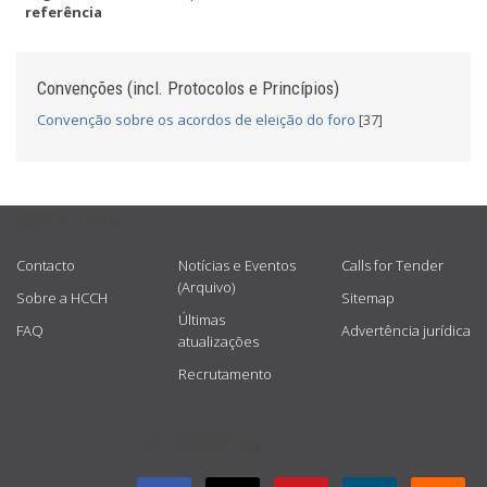
referência
Convenções (incl. Protocolos e Princípios)
Convenção sobre os acordos de eleição do foro
[37]
USEFUL LINKS
Contacto
Notícias e Eventos
Calls for Tender
(Arquivo)
Sobre a HCCH
Sitemap
Últimas
FAQ
Advertência jurídica
atualizações
Recrutamento
GET CONNECTED