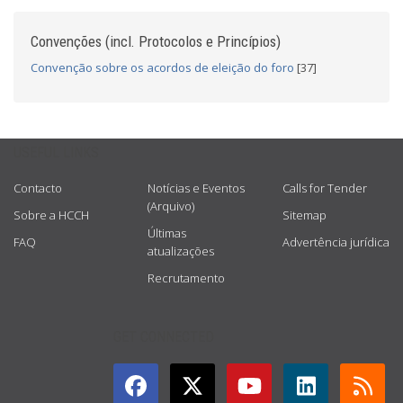
Convenções (incl. Protocolos e Princípios)
Convenção sobre os acordos de eleição do foro
[37]
USEFUL LINKS
Contacto
Notícias e Eventos
Calls for Tender
(Arquivo)
Sobre a HCCH
Sitemap
Últimas
FAQ
Advertência jurídica
atualizações
Recrutamento
GET CONNECTED