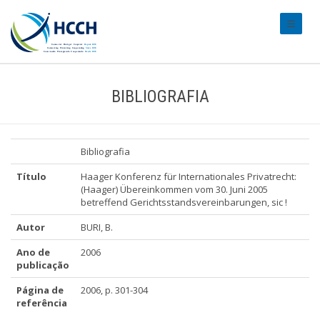
#transl
BIBLIOGRAFIA
Bibliografia
Título
Haager Konferenz für Internationales Privatrecht:
(Haager) Übereinkommen vom 30. Juni 2005
betreffend Gerichtsstandsvereinbarungen, sic !
Autor
BURI, B.
Ano de
2006
publicação
Página de
2006, p. 301-304
referência