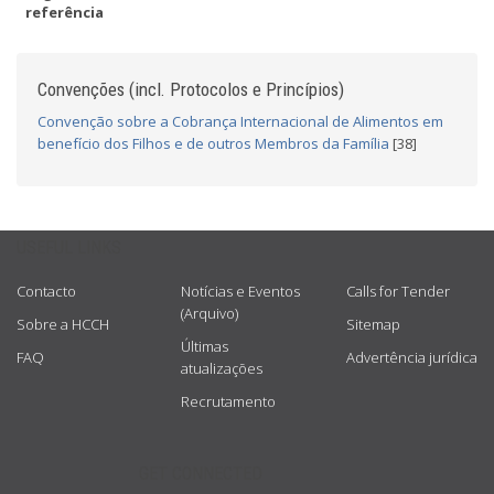
referência
Convenções (incl. Protocolos e Princípios)
Convenção sobre a Cobrança Internacional de Alimentos em
benefício dos Filhos e de outros Membros da Família
[38]
USEFUL LINKS
Contacto
Notícias e Eventos
Calls for Tender
(Arquivo)
Sobre a HCCH
Sitemap
Últimas
FAQ
Advertência jurídica
atualizações
Recrutamento
GET CONNECTED