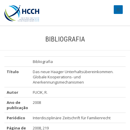
#transl
BIBLIOGRAFIA
Bibliografia
Título
Das neue Haager Unterhaltsübereinkommen.
Globale Kooperations- und
Anerkennungsmechanismen
Autor
FUCIK, R.
Ano de
2008
publicação
Periódico
Interdisziplinäre Zeitschrift für Familienrecht
Página de
2008, 219