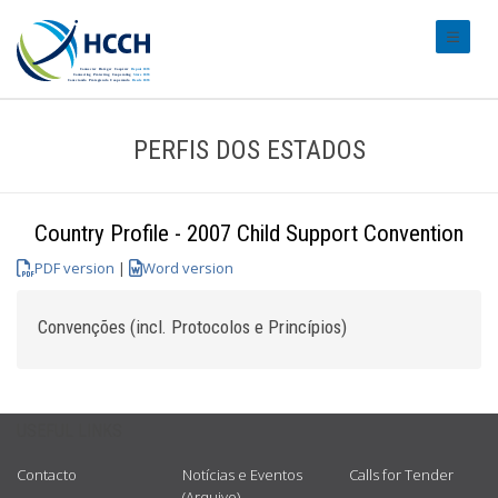
#transl
PERFIS DOS ESTADOS
Country Profile - 2007 Child Support Convention
PDF version
|
Word version
Convenções (incl. Protocolos e Princípios)
USEFUL LINKS
Contacto
Notícias e Eventos
Calls for Tender
(Arquivo)