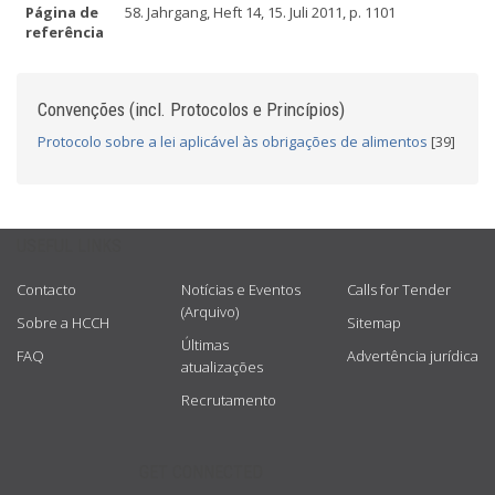
Página de
58. Jahrgang, Heft 14, 15. Juli 2011, p. 1101
referência
Convenções (incl. Protocolos e Princípios)
Protocolo sobre a lei aplicável às obrigações de alimentos
[39]
USEFUL LINKS
Contacto
Notícias e Eventos
Calls for Tender
(Arquivo)
Sobre a HCCH
Sitemap
Últimas
FAQ
Advertência jurídica
atualizações
Recrutamento
GET CONNECTED