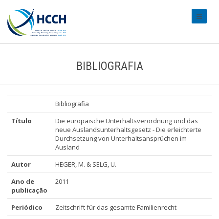
#transl
BIBLIOGRAFIA
Bibliografia
Título
Die europäische Unterhaltsverordnung und das
neue Auslandsunterhaltsgesetz - Die erleichterte
Durchsetzung von Unterhaltsansprüchen im
Ausland
Autor
HEGER, M. & SELG, U.
Ano de
2011
publicação
Periódico
Zeitschrift für das gesamte Familienrecht