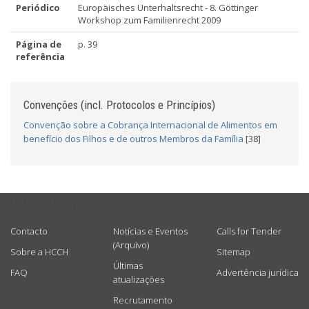
Periódico
Europäisches Unterhaltsrecht - 8. Göttinger
Workshop zum Familienrecht 2009
Página de
p. 39
referência
Convenções (incl. Protocolos e Princípios)
Convenção sobre a Cobrança Internacional de Alimentos em
benefício dos Filhos e de outros Membros da Família
[38]
USEFUL LINKS
Contacto
Notícias e Eventos
Calls for Tender
(Arquivo)
Sobre a HCCH
Sitemap
Últimas
FAQ
Advertência jurídica
atualizações
Recrutamento