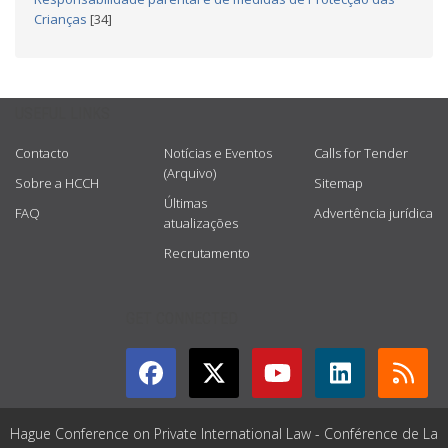
Crianças
[34]
USEFUL LINKS
Contacto
Notícias e Eventos
Calls for Tender
(Arquivo)
Sobre a HCCH
Sitemap
Últimas
FAQ
Advertência jurídica
atualizações
Recrutamento
GET CONNECTED
Hague Conference on Private International Law - Conférence de La