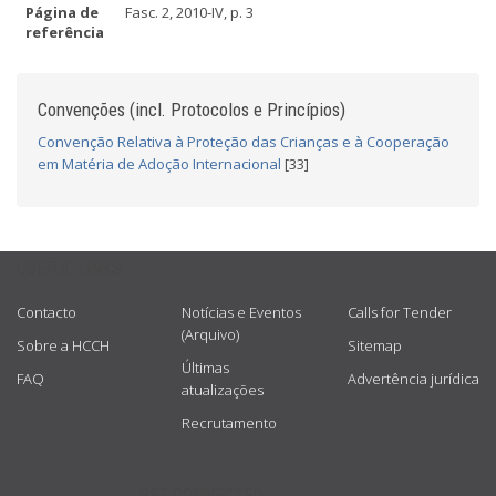
Página de
Fasc. 2, 2010-IV, p. 3
referência
Convenções (incl. Protocolos e Princípios)
Convenção Relativa à Proteção das Crianças e à Cooperação
em Matéria de Adoção Internacional
[33]
USEFUL LINKS
Contacto
Notícias e Eventos
Calls for Tender
(Arquivo)
Sobre a HCCH
Sitemap
Últimas
FAQ
Advertência jurídica
atualizações
Recrutamento
GET CONNECTED