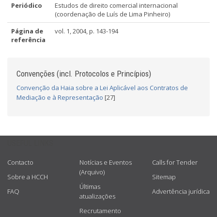
Periódico
Estudos de direito comercial internacional
(coordenação de Luís de Lima Pinheiro)
Página de
vol. 1, 2004, p. 143-194
referência
Convenções (incl. Protocolos e Princípios)
Convenção da Haia sobre a Lei Aplicável aos Contratos de
Mediação e à Representação
[27]
USEFUL LINKS
Contacto
Notícias e Eventos
Calls for Tender
(Arquivo)
Sobre a HCCH
Sitemap
Últimas
FAQ
Advertência jurídica
atualizações
Recrutamento