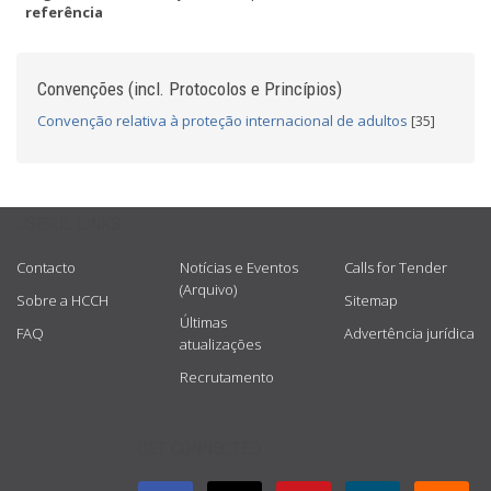
referência
Convenções (incl. Protocolos e Princípios)
Convenção relativa à proteção internacional de adultos
[35]
USEFUL LINKS
Contacto
Notícias e Eventos
Calls for Tender
(Arquivo)
Sobre a HCCH
Sitemap
Últimas
FAQ
Advertência jurídica
atualizações
Recrutamento
GET CONNECTED