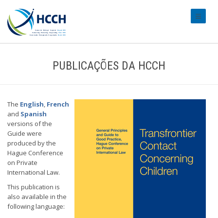
#transl
PUBLICAÇÕES DA HCCH
The
English
,
French
and
Spanish
versions of the
Guide were
produced by the
Hague Conference
on Private
International Law.
This publication is
also available in the
following language: