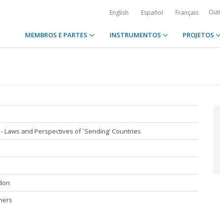
Out
English
Español
Français
MEMBROS E PARTES
INSTRUMENTOS
PROJETOS
 - Laws and Perspectives of `Sending' Countries
don
shers