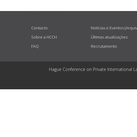
USEFUL LINKS
Contacto
Notícias e Eventos (Arqui
Sobre a HCCH
Últimas atualizações
FAQ
Recrutamento
Hague Conference on Private International L