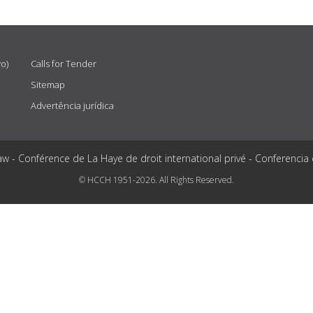
vo)
Calls for Tender
Sitemap
Advertência jurídica
aw - Conférence de La Haye de droit international privé - Conferencia
© HCCH 1951-2026. All Rights Reserved.