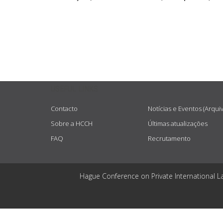
USEFUL LINKS
Contacto
Notícias e Eventos (Arqui
Sobre a HCCH
Últimas atualizações
FAQ
Recrutamento
Hague Conference on Private International L