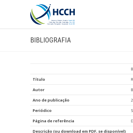
BIBLIOGRAFIA
B
Título
R
Autor
B
Ano de publicação
2
Periódico
S
Página de referência
D
Descrição (ou download em PDF, se disponível)