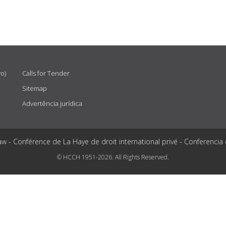
vo)
Calls for Tender
Sitemap
Advertência jurídica
aw - Conférence de La Haye de droit international privé - Conferencia
© HCCH 1951-2026. All Rights Reserved.