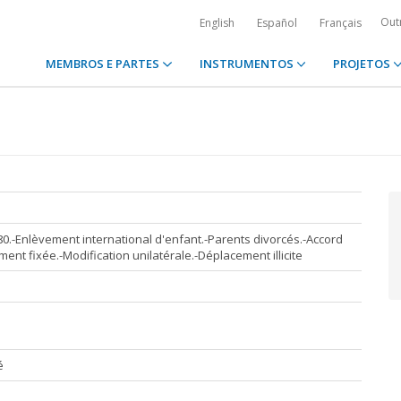
Out
English
Español
Français
MEMBROS E PARTES
INSTRUMENTOS
PROJETOS
0.-Enlèvement international d'enfant.-Parents divorcés.-Accord
nt fixée.-Modification unilatérale.-Déplacement illicite
é