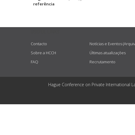
referência
USEFUL LINKS
Contacto
Notícias e Eventos (Arqui
Sobre a HCCH
Últimas atualizações
FAQ
Recrutamento
Hague Conference on Private International L