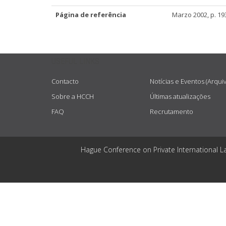
Página de referência
Marzo 2002, p. 19
USEFUL LINKS
Contacto
Notícias e Eventos (Arqui
Sobre a HCCH
Últimas atualizações
FAQ
Recrutamento
Hague Conference on Private International L