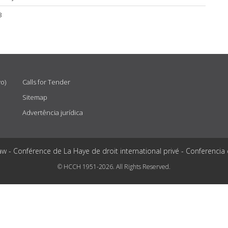
3
vo)
Calls for Tender
Sitemap
Advertência jurídica
aw - Conférence de La Haye de droit international privé - Conferencia
© HCCH 1951-2026. All Rights Reserved.