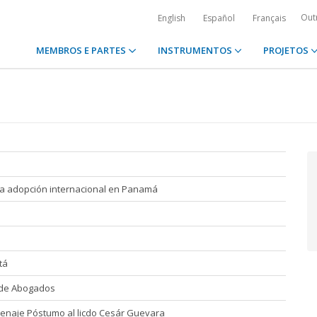
Out
English
Español
Français
MEMBROS E PARTES
INSTRUMENTOS
PROJETOS
 la adopción internacional en Panamá
tá
 de Abogados
menaje Póstumo al licdo Cesár Guevara