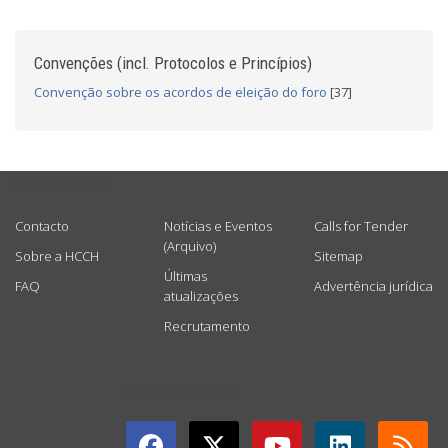
Convenções (incl. Protocolos e Princípios)
Convenção sobre os acordos de eleição do foro
[37]
USEFUL LINKS
Contacto
Notícias e Eventos
Calls for Tender
(Arquivo)
Sobre a HCCH
Sitemap
Últimas
FAQ
Advertência jurídica
atualizações
Recrutamento
GET CONNECTED