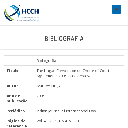
#transl
BIBLIOGRAFIA
Bibliografia
Título
The Hague Convention on Choice of Court
Agreements 2005: An Overview
Autor
ASIF RASHID, A.
Ano de
2005
publicação
Periódico
Indian Journal of International Law
Página de
Vol. 45, 2005, No 4, p. 558
referência