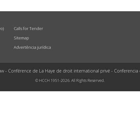
vo)
Calls for Tender
Sitemap
Advertência jurídica
aw - Conférence de La Haye de droit international privé - Conferencia
© HCCH 1951-2026. All Rights Reserved.