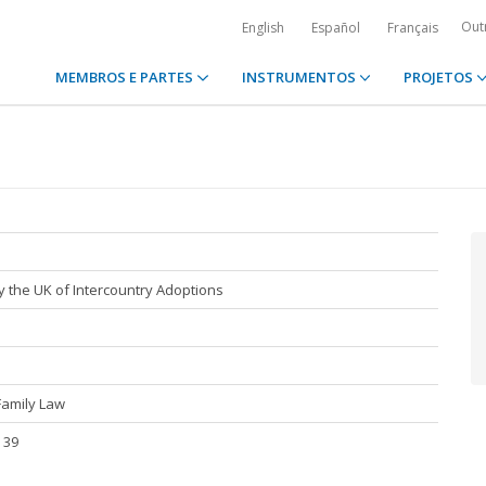
Out
English
Español
Français
MEMBROS E PARTES
INSTRUMENTOS
PROJETOS
 the UK of Intercountry Adoptions
Family Law
 39