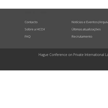
USEFUL LINKS
Contacto
Notícias e Eventos (Arqui
Sobre a HCCH
Últimas atualizações
FAQ
Recrutamento
Hague Conference on Private International L