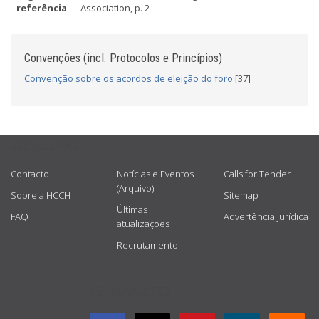
referência
Association, p. 2
Convenções (incl. Protocolos e Princípios)
Convenção sobre os acordos de eleição do foro
[37]
USEFUL LINKS
Contacto
Notícias e Eventos
Calls for Tender
(Arquivo)
Sobre a HCCH
Sitemap
Últimas
FAQ
Advertência jurídica
atualizações
Recrutamento
GET CONNECTED