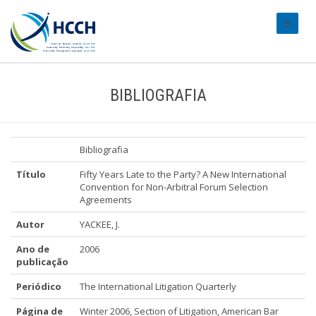
#transl
BIBLIOGRAFIA
Bibliografia
Título
Fifty Years Late to the Party? A New International
Convention for Non-Arbitral Forum Selection
Agreements
Autor
YACKEE, J.
Ano de
2006
publicação
Periódico
The International Litigation Quarterly
Página de
Winter 2006, Section of Litigation, American Bar