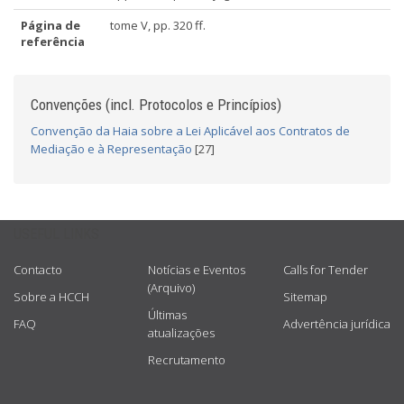
Página de
tome V, pp. 320 ff.
referência
Convenções (incl. Protocolos e Princípios)
Convenção da Haia sobre a Lei Aplicável aos Contratos de
Mediação e à Representação
[27]
USEFUL LINKS
Contacto
Notícias e Eventos
Calls for Tender
(Arquivo)
Sobre a HCCH
Sitemap
Últimas
FAQ
Advertência jurídica
atualizações
Recrutamento