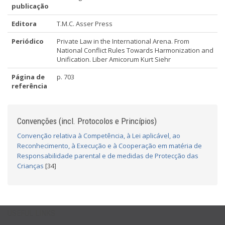
publicação
Editora
T.M.C. Asser Press
Periódico
Private Law in the International Arena. From
National Conflict Rules Towards Harmonization and
Unification. Liber Amicorum Kurt Siehr
Página de
p. 703
referência
Convenções (incl. Protocolos e Princípios)
Convenção relativa à Competência, à Lei aplicável, ao
Reconhecimento, à Execução e à Cooperação em matéria de
Responsabilidade parental e de medidas de Protecção das
Crianças
[34]
USEFUL LINKS