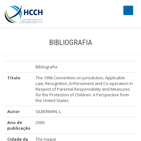
#transl
BIBLIOGRAFIA
Bibliografia
Título
The 1996 Convention on Jurisdiction, Applicable
Law, Recognition, Enforcement and Co-operation in
Respect of Parental Responsibility and Measures
for the Protection of Children: A Perspective from
the United States
Autor
SILBERMAN, L.
Ano de
2000
publicação
Cidade da
The Hague