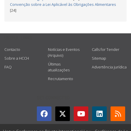
Convenção sobre a Lei Aplicável às Obrigações Alimentares
[24]
USEFUL LINKS
Contacto
Notícias e Eventos
Calls for Tender
(Arquivo)
Sobre a HCCH
Sitemap
Últimas
FAQ
Advertência jurídica
atualizações
Recrutamento
GET CONNECTED