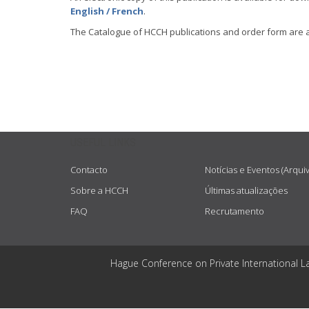
English / French
.
The Catalogue of HCCH publications and order form are 
USEFUL LINKS
Contacto
Notícias e Eventos (Arqui
Sobre a HCCH
Últimas atualizações
FAQ
Recrutamento
Hague Conference on Private International L