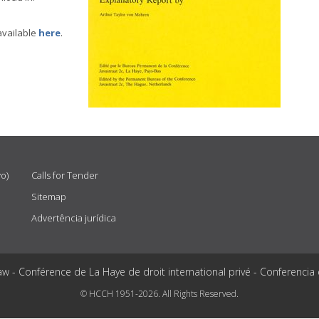
available
here
.
vo)
Calls for Tender
Sitemap
Advertência jurídica
aw - Conférence de La Haye de droit international privé - Conferencia
© HCCH 1951-2026. All Rights Reserved.