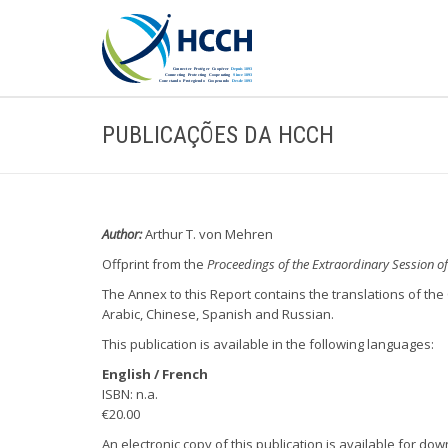
PUBLICAÇÕES DA HCCH
Author:
Arthur T. von Mehren
Offprint from the
Proceedings of the Extraordinary Session o
The Annex to this Report contains the translations of the
Arabic, Chinese, Spanish and Russian.
This publication is available in the following languages:
English / French
ISBN: n.a.
€20.00
An electronic copy of this publication is available for dow