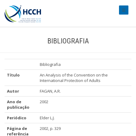
#transl
BIBLIOGRAFIA
Bibliografia
Título
An Analysis of the Convention on the
International Protection of Adults
Autor
FAGAN, A.R.
Ano de
2002
publicação
Periódico
Elder L.J.
Página de
2002, p. 329
referência