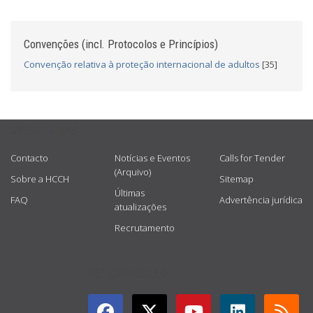
Convenções (incl. Protocolos e Princípios)
Convenção relativa à proteção internacional de adultos
[35]
USEFUL LINKS
Contacto
Notícias e Eventos
Calls for Tender
(Arquivo)
Sobre a HCCH
Sitemap
Últimas
FAQ
Advertência jurídica
atualizações
Recrutamento
GET CONNECTED