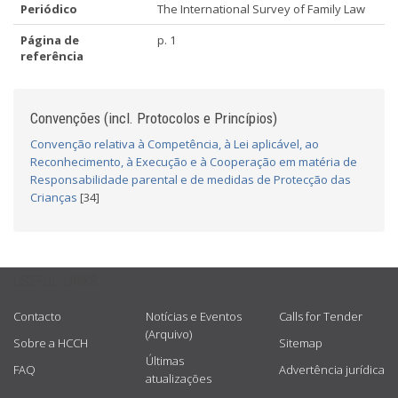
Periódico
The International Survey of Family Law
Página de
p. 1
referência
Convenções (incl. Protocolos e Princípios)
Convenção relativa à Competência, à Lei aplicável, ao
Reconhecimento, à Execução e à Cooperação em matéria de
Responsabilidade parental e de medidas de Protecção das
Crianças
[34]
USEFUL LINKS
Contacto
Notícias e Eventos
Calls for Tender
(Arquivo)
Sobre a HCCH
Sitemap
Últimas
FAQ
Advertência jurídica
atualizações