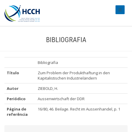
#transl
BIBLIOGRAFIA
Bibliografia
Título
Zum Problem der Produkthaftung in den
Kapitalistischen Industrieländern
Autor
ZIEBOLD, H.
Periódico
Aussenwirtschaft der DDR
Página de
16/80, 46. Beilage. Recht im Aussenhandel, p. 1
referência