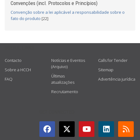
Convenções (incl. Protocolos e Princípios)
Convenção sobre a lei aplicável a responsabilidade sobre o
fato do produto
[22]
USEFUL LINKS
Contacto
Notícias e Eventos
Calls for Tender
(Arquivo)
Sobre a HCCH
Sitemap
Últimas
FAQ
Advertência jurídica
atualizações
Recrutamento
GET CONNECTED