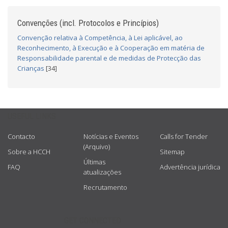
Convenções (incl. Protocolos e Princípios)
Convenção relativa à Competência, à Lei aplicável, ao
Reconhecimento, à Execução e à Cooperação em matéria de
Responsabilidade parental e de medidas de Protecção das
Crianças
[34]
USEFUL LINKS
Contacto
Notícias e Eventos
Calls for Tender
(Arquivo)
Sobre a HCCH
Sitemap
Últimas
FAQ
Advertência jurídica
atualizações
Recrutamento
GET CONNECTED