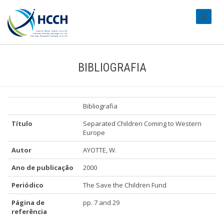
#transl
BIBLIOGRAFIA
Bibliografia
Título
Separated Children Coming to Western
Europe
Autor
AYOTTE, W.
Ano de publicação
2000
Periódico
The Save the Children Fund
Página de
pp. 7 and 29
referência