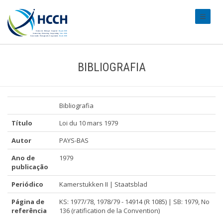
#transl
BIBLIOGRAFIA
Bibliografia
Título
Loi du 10 mars 1979
Autor
PAYS-BAS
Ano de
1979
publicação
Periódico
Kamerstukken II | Staatsblad
Página de
KS: 1977/78, 1978/79 - 14914 (R 1085) | SB: 1979, No
referência
136 (ratification de la Convention)