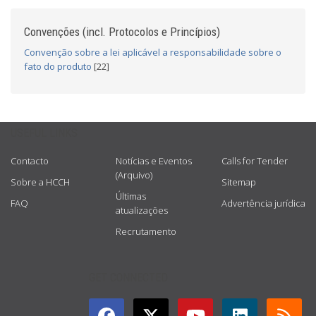
Convenções (incl. Protocolos e Princípios)
Convenção sobre a lei aplicável a responsabilidade sobre o
fato do produto
[22]
USEFUL LINKS
Contacto
Notícias e Eventos
Calls for Tender
(Arquivo)
Sobre a HCCH
Sitemap
Últimas
FAQ
Advertência jurídica
atualizações
Recrutamento
GET CONNECTED