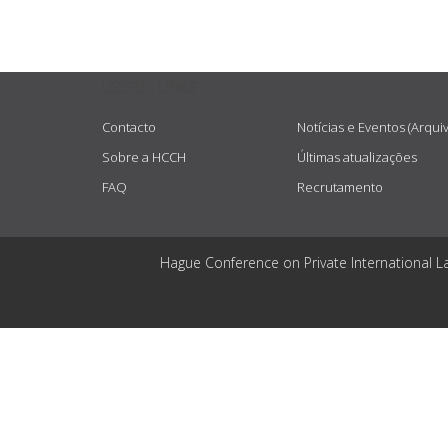
USEFUL LINKS
Contacto
Notícias e Eventos (Arqui
Sobre a HCCH
Últimas atualizações
FAQ
Recrutamento
Hague Conference on Private International L