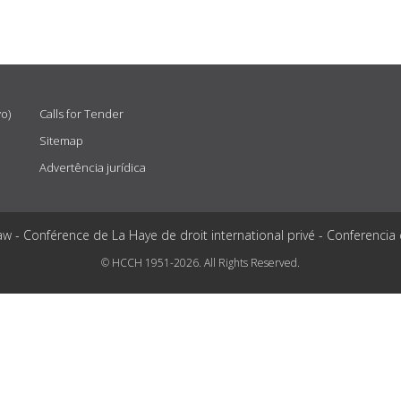
vo)
Calls for Tender
Sitemap
Advertência jurídica
aw - Conférence de La Haye de droit international privé - Conferencia
© HCCH 1951-2026. All Rights Reserved.