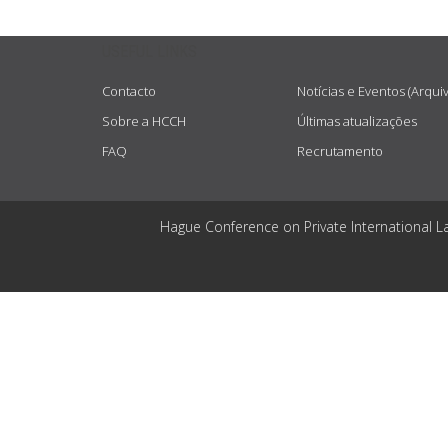
USEFUL LINKS
Contacto
Notícias e Eventos (Arqui
Sobre a HCCH
Últimas atualizações
FAQ
Recrutamento
Hague Conference on Private International L