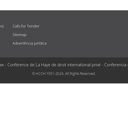
vo)
Calls for Tender
Sitemap
Advertência jurídica
aw - Conférence de La Haye de droit international privé - Conferencia
© HCCH 1951-2026. All Rights Reserved.