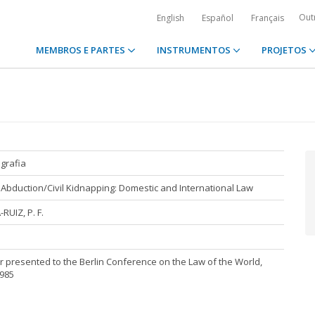
Out
English
Español
Français
MEMBROS E PARTES
INSTRUMENTOS
PROJETOS
ografia
 Abduction/Civil Kidnapping: Domestic and International Law
-RUIZ, P. F.
 presented to the Berlin Conference on the Law of the World,
1985