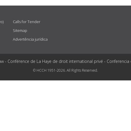
vo)
Calls for Tender
Sitemap
Advertência jurídica
aw - Conférence de La Haye de droit international privé - Conferencia
© HCCH 1951-2026. All Rights Reserved.