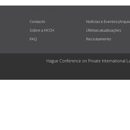
USEFUL LINKS
Contacto
Notícias e Eventos (Arqui
Sobre a HCCH
Últimas atualizações
FAQ
Recrutamento
Hague Conference on Private International L