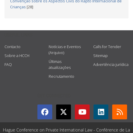
Convenção sobre os Aspectos Civis do Rapto Internacional de
Crianças
[28]
USEFUL LINKS
Contacto
Notícias e Eventos
Calls for Tender
(Arquivo)
Sobre a HCCH
Sitemap
Últimas
FAQ
Advertência jurídica
atualizações
Recrutamento
GET CONNECTED
Hague Conference on Private International Law - Conférence de La