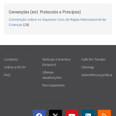
Convenções (incl. Protocolos e Princípios)
Convenção sobre os Aspectos Civis do Rapto Internacional de
Crianças
[28]
USEFUL LINKS
Contacto
Notícias e Eventos
Calls for Tender
(Arquivo)
Sobre a HCCH
Sitemap
Últimas
FAQ
Advertência jurídica
atualizações
Recrutamento
GET CONNECTED