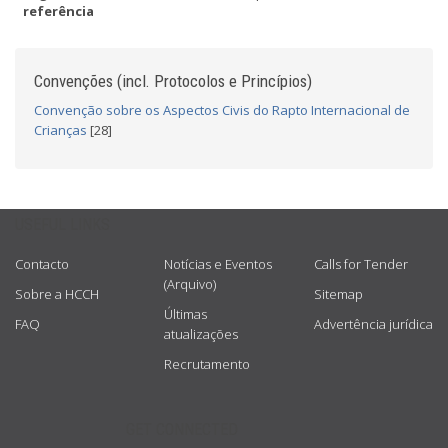
referência
Convenções (incl. Protocolos e Princípios)
Convenção sobre os Aspectos Civis do Rapto Internacional de
Crianças
[28]
USEFUL LINKS
Contacto
Notícias e Eventos
Calls for Tender
(Arquivo)
Sobre a HCCH
Sitemap
Últimas
FAQ
Advertência jurídica
atualizações
Recrutamento
GET CONNECTED