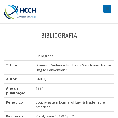
#transl
BIBLIOGRAFIA
Bibliografia
Título
Domestic Violence: Is it being Sanctioned by the
Hague Convention?
Autor
GRILLI, R.F.
Ano de
1997
publicação
Periódico
Southwestern Journal of Law & Trade in the
Americas
Página de
Vol. 4, Issue 1, 1997, p. 71