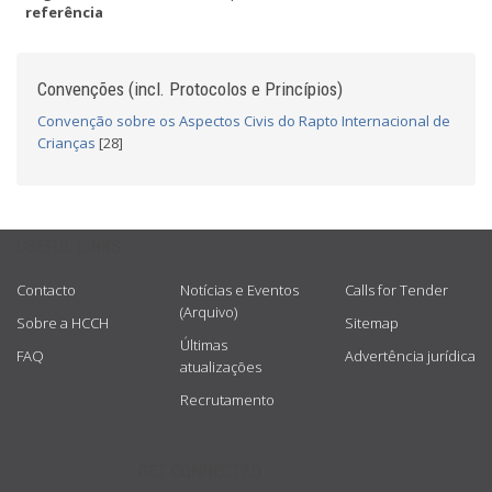
referência
Convenções (incl. Protocolos e Princípios)
Convenção sobre os Aspectos Civis do Rapto Internacional de
Crianças
[28]
USEFUL LINKS
Contacto
Notícias e Eventos
Calls for Tender
(Arquivo)
Sobre a HCCH
Sitemap
Últimas
FAQ
Advertência jurídica
atualizações
Recrutamento
GET CONNECTED