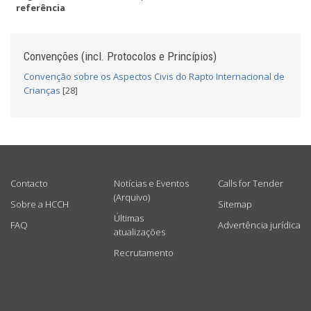
referência
Convenções (incl. Protocolos e Princípios)
Convenção sobre os Aspectos Civis do Rapto Internacional de
Crianças
[28]
USEFUL LINKS
Contacto
Notícias e Eventos
Calls for Tender
(Arquivo)
Sobre a HCCH
Sitemap
Últimas
FAQ
Advertência jurídica
atualizações
Recrutamento
GET CONNECTED