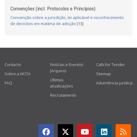
Convenções (incl. Protocolos e Princípios)
Convenção sobre a jurisdição, lei aplicável e reconhecimento
de decisões em matéria de adoção
[13]
USEFUL LINKS
Contacto
Notícias e Eventos
Calls for Tender
(Arquivo)
Sobre a HCCH
Sitemap
Últimas
FAQ
Advertência jurídica
atualizações
Recrutamento
GET CONNECTED