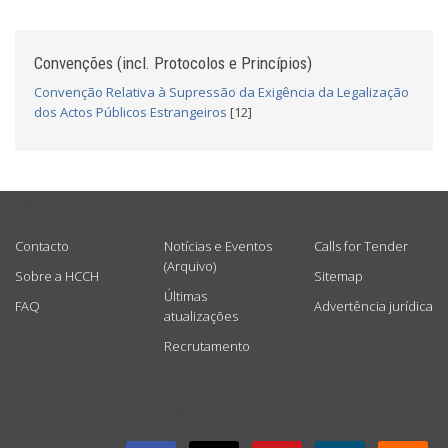
Convenções (incl. Protocolos e Princípios)
Convenção Relativa à Supressão da Exigência da Legalização
dos Actos Públicos Estrangeiros
[12]
USEFUL LINKS
Contacto
Notícias e Eventos
Calls for Tender
(Arquivo)
Sobre a HCCH
Sitemap
Últimas
FAQ
Advertência jurídica
atualizações
Recrutamento
GET CONNECTED