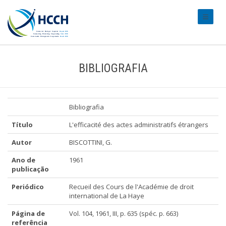
#transl
BIBLIOGRAFIA
Bibliografia
Título
L'efficacité des actes administratifs étrangers
Autor
BISCOTTINI, G.
Ano de
1961
publicação
Periódico
Recueil des Cours de l'Académie de droit
international de La Haye
Página de
Vol. 104, 1961, III, p. 635 (spéc. p. 663)
referência