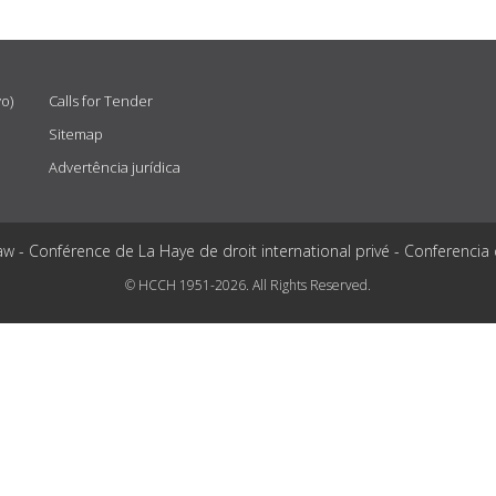
vo)
Calls for Tender
Sitemap
Advertência jurídica
aw - Conférence de La Haye de droit international privé - Conferencia
© HCCH 1951-2026. All Rights Reserved.