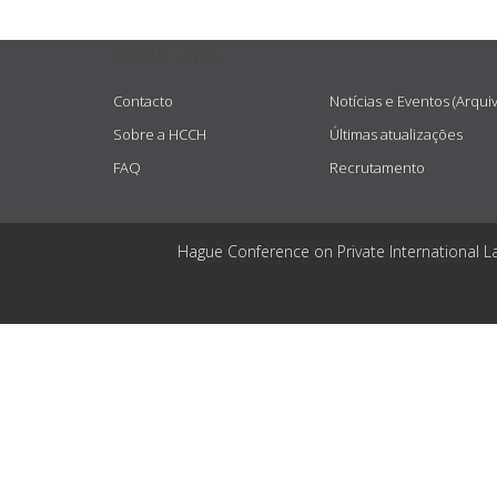
USEFUL LINKS
Contacto
Notícias e Eventos (Arqui
Sobre a HCCH
Últimas atualizações
FAQ
Recrutamento
Hague Conference on Private International L