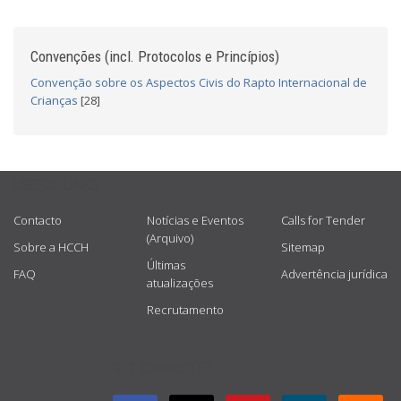
Convenções (incl. Protocolos e Princípios)
Convenção sobre os Aspectos Civis do Rapto Internacional de
Crianças
[28]
USEFUL LINKS
Contacto
Notícias e Eventos
Calls for Tender
(Arquivo)
Sobre a HCCH
Sitemap
Últimas
FAQ
Advertência jurídica
atualizações
Recrutamento
GET CONNECTED