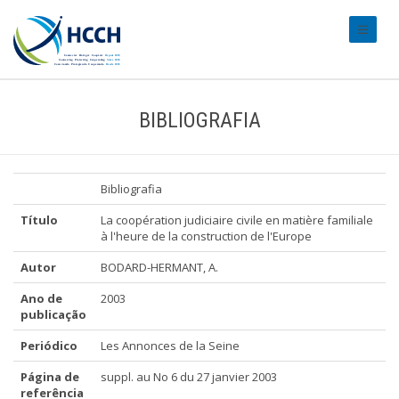
#transl
BIBLIOGRAFIA
Bibliografia
Título
La coopération judiciaire civile en matière familiale
à l'heure de la construction de l'Europe
Autor
BODARD-HERMANT, A.
Ano de
2003
publicação
Periódico
Les Annonces de la Seine
Página de
suppl. au No 6 du 27 janvier 2003
referência