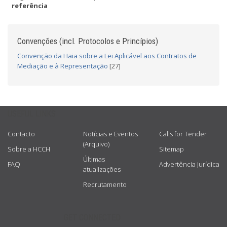
referência
Convenções (incl. Protocolos e Princípios)
Convenção da Haia sobre a Lei Aplicável aos Contratos de
Mediação e à Representação
[27]
USEFUL LINKS
Contacto
Notícias e Eventos
Calls for Tender
(Arquivo)
Sobre a HCCH
Sitemap
Últimas
FAQ
Advertência jurídica
atualizações
Recrutamento
GET CONNECTED