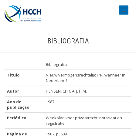
#transl
BIBLIOGRAFIA
Bibliografia
Título
Nieuw vermogensrechtelijk IPR; wanneer in
Nederland?
Autor
HENSEN, CHR. A. J. F. M.
Ano de
1987
publicação
Periódico
Weekblad voor privaatrecht, notariaat en
registratie
Página de
1987, p. 689