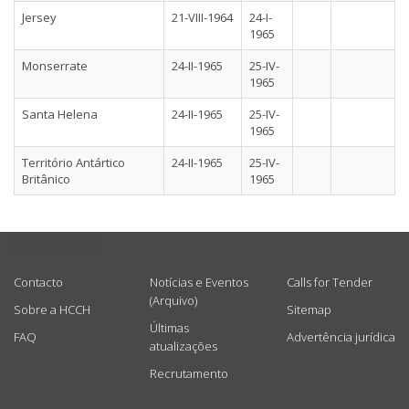
Jersey
21-VIII-1964
24-I-
1965
Monserrate
24-II-1965
25-IV-
1965
Santa Helena
24-II-1965
25-IV-
1965
Território Antártico
24-II-1965
25-IV-
Britânico
1965
USEFUL LINKS
Contacto
Notícias e Eventos
Calls for Tender
(Arquivo)
Sobre a HCCH
Sitemap
Últimas
FAQ
Advertência jurídica
atualizações
Recrutamento